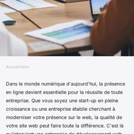
Accueil
›
Actu
ACTU
Pourquoi confier votre projet à
Dans le monde numérique d'aujourd'hui, la présence
en ligne devient essentielle pour la réussite de toute
une entreprise de
entreprise. Que vous soyez une start-up en pleine
développement web ?
croissance ou une entreprise établie cherchant à
moderniser votre présence sur le web, la qualité de
fernand
•
22 juin 2024
•
3 min de lecture
votre site web peut faire toute la différence. C'est là