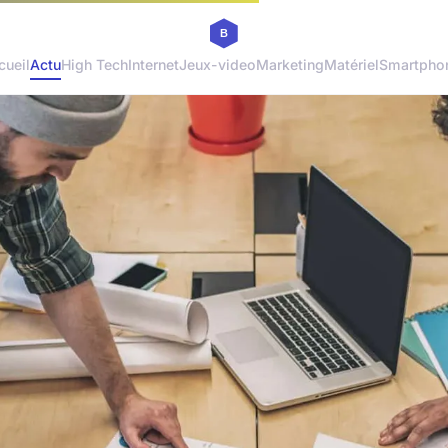
cueil
Actu
High Tech
Internet
Jeux-video
Marketing
Matériel
Smartpho