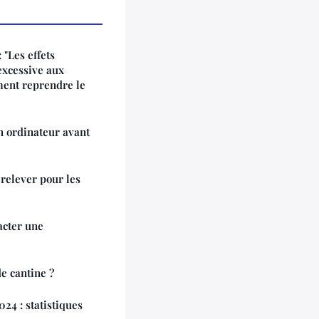
 "Les effets
excessive aux
ment reprendre le
n ordinateur avant
à relever pour les
acter une
de cantine ?
024 : statistiques