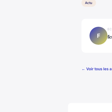
Actu
EC
F
f
← Voir tous les a