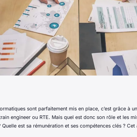
er : quel est son
nformatiques sont parfaitement mis en place, c’est grâce à u
rain engineer ou RTE. Mais quel est donc son rôle et les mis
s informatiques ?
? Quelle est sa rémunération et ses compétences clés ? Cet a