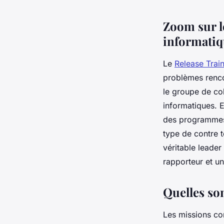
fernand
•
12 juin 2024
•
2 min de lecture
Zoom sur le
informatiq
Le
Release Trai
problèmes rencon
le groupe de co
informatiques. E
des programmes 
type de contre t
véritable leader
rapporteur et un
Quelles so
Les missions co