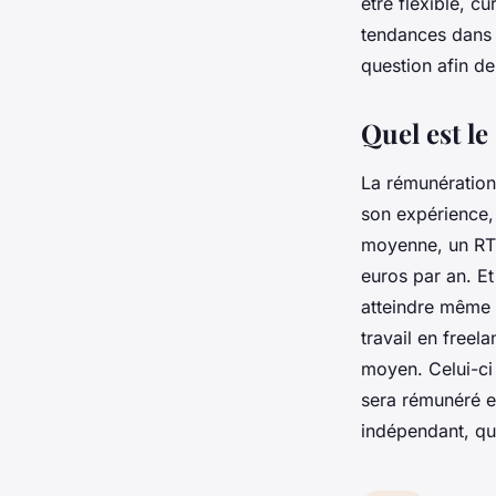
être flexible, cu
tendances dans l
question afin de
Quel est le
La rémunération 
son expérience, 
moyenne, un RTE
euros par an. E
atteindre même l
travail en freela
moyen. Celui-ci 
sera rémunéré e
indépendant, qu