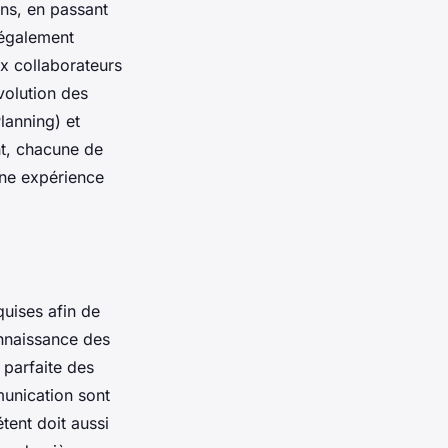
ons, en passant
t également
ux collaborateurs
volution des
lanning) et
nt, chacune de
une expérience
uises afin de
onnaissance des
 parfaite des
munication sont
tent doit aussi