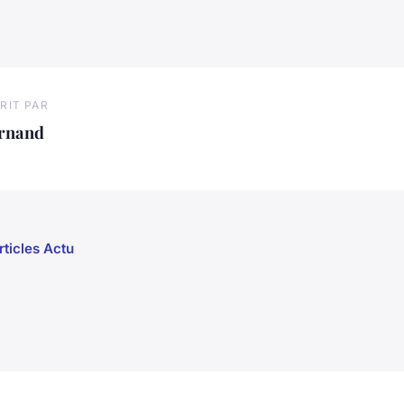
RIT PAR
ernand
rticles Actu