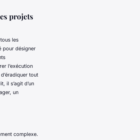
es projets
tous les
é pour désigner
nts
er l’exécution
d’éradiquer tout
, il s’agit d’un
nager, un
lement complexe.