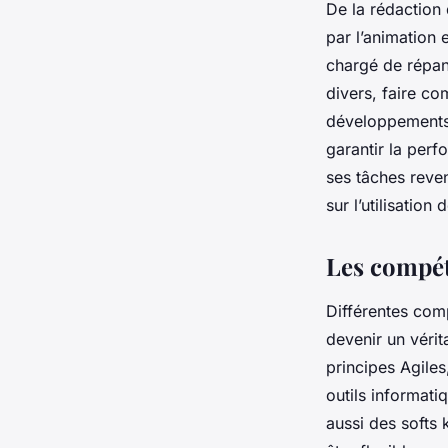
De la rédaction 
par l’animation 
chargé de répand
divers, faire co
développements,
garantir la per
ses tâches reve
sur l’utilisation
Les compét
Différentes com
devenir un vérit
principes Agile
outils informati
aussi des softs 