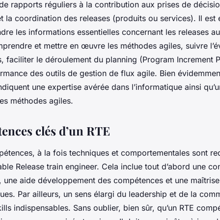
de rapports réguliers à la contribution aux prises de décisi
et la coordination des releases (produits ou services). Il es
re les informations essentielles concernant les releases a
mprendre et mettre en œuvre les méthodes agiles, suivre l’é
 faciliter le déroulement du planning (Program Increment P
formance des outils de gestion de flux agile. Bien évidemme
ndiquent une expertise avérée dans l’informatique ainsi qu’
 des méthodes agiles.
ences clés d’un RTE
pétences, à la fois techniques et comportementales sont req
able Release train engineer. Cela inclue tout d’abord une c
s, une aide développement des compétences et une maîtrise
ques. Par ailleurs, un sens élargi du leadership et de la com
kills indispensables. Sans oublier, bien sûr, qu’un RTE compé