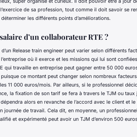
rieux, super organisé et curieux. Il doit pouvoir être à jour 
’exercice de sa profession, tout comme il doit savoir se re
 déterminer les différents points d’améliorations.
 salaire d’un collaborateur RTE ?
d’un Release train engineer peut varier selon différents fa
l’entreprise où il exerce et les missions qui lui sont confiées
 qui travaille en entreprise peut gagner entre 50 000 euro
t puisque ce montant peut changer selon nombreux facteurs,
es 11 000 euros/mois. Par ailleurs, si le professionnel déci
nce, la fixation de son tarif se fera à travers le TJM ou taux 
dépendra alors en revanche de l’accord avec le client et le
n journée de travail. Cela dit, en moyenne, un professionne
alifié et expérimenté peut avoir un TJM d’environ 500 euros