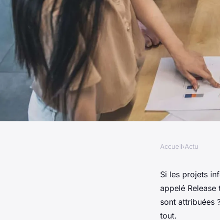
Accueil
›
Actu
ACTU
Release train engine
Si les projets i
appelé Release t
rôle dans les projet
sont attribuées 
tout.