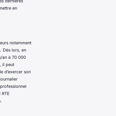
des dernières
mettre en
cteurs notamment
. Dès lors, en
s/an à 70 000
 il peut
de d’exercer son
journalier
 professionnel
l RTE
.