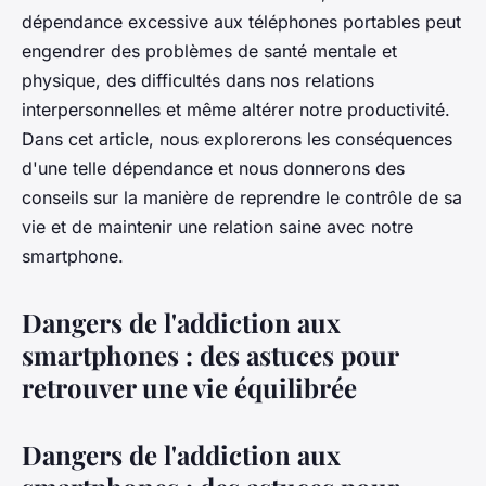
contrôle de sa vie ?
dépendance excessive aux téléphones portables peut
engendrer des problèmes de santé mentale et
fernand
•
18 août 2023
•
3 min de lecture
physique, des difficultés dans nos relations
interpersonnelles et même altérer notre productivité.
Dans cet article, nous explorerons les conséquences
d'une telle dépendance et nous donnerons des
conseils sur la manière de reprendre le contrôle de sa
vie et de maintenir une relation saine avec notre
smartphone.
Dangers de l'addiction aux
smartphones : des astuces pour
retrouver une vie équilibrée
Dangers de l'addiction aux