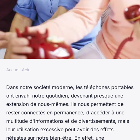
Accueil
›
Actu
ACTU
Titre pour l'article connexe :
Dans notre société moderne, les téléphones portables
ont envahi notre quotidien, devenant presque une
"Les effets néfastes d'une
extension de nous-mêmes. Ils nous permettent de
dépendance excessive aux
rester connectés en permanence, d'accéder à une
téléphones portables :
multitude d'informations et de divertissements, mais
comment reprendre le
leur utilisation excessive peut avoir des effets
néfastes sur notre bien-être. En effet, une