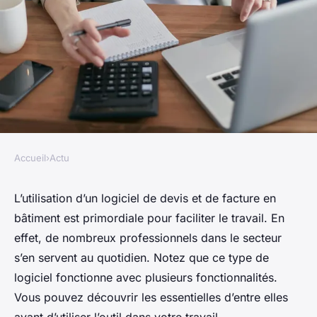
Accueil
›
Actu
ACTU
Logiciel de devis et de facture
L’utilisation d’un logiciel de devis et de facture en
bâtiment est primordiale pour faciliter le travail. En
en bâtiment : quelles
effet, de nombreux professionnels dans le secteur
fonctionnalités y trouver ?
s’en servent au quotidien. Notez que ce type de
logiciel fonctionne avec plusieurs fonctionnalités.
fernand
•
11 mars 2025
•
3 min de lecture
Vous pouvez découvrir les essentielles d’entre elles