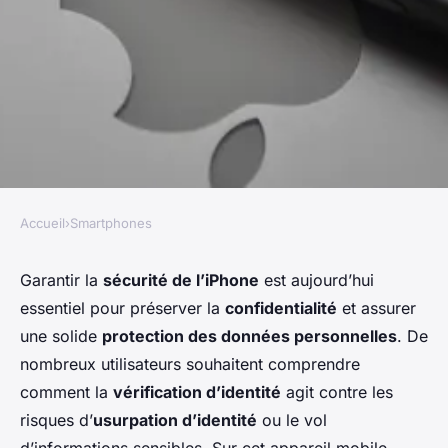
Accueil
›
Smartphones
SMARTPHONES
Protégez vos données : tout
Garantir la
sécurité de l’iPhone
est aujourd’hui
essentiel pour préserver la
confidentialité
et assurer
savoir sur la vérification
une solide
protection des données personnelles
. De
d'identité sur iPhone
nombreux utilisateurs souhaitent comprendre
comment la
vérification d’identité
agit contre les
agent@linkuma.com
•
8 septembre 2025
•
1 min de lecture
risques d’
usurpation d’identité
ou le vol