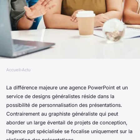
Accueil
›
Actu
ACTU
Les raisons de contacter une
La différence majeure une agence PowerPoint et un
service de designs généralistes réside dans la
agence ppt ?
possibilité de personnalisation des présentations.
Contrairement au graphiste généraliste qui peut
fernand
•
15 juin 2024
•
3 min de lecture
aborder un large éventail de projets de conception,
l’agence ppt spécialisée se focalise uniquement sur la